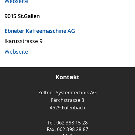
Webseite
9015
St.Gallen
Ebneter Kaffeemaschine AG
Ikarusstrasse 9
Webseite
Kontakt
Zeltner Systemtechnik AG
Färchstrasse 8
4629 Fulenbach
Tel. 062 398 15 28
Fax. 062 398 28 87