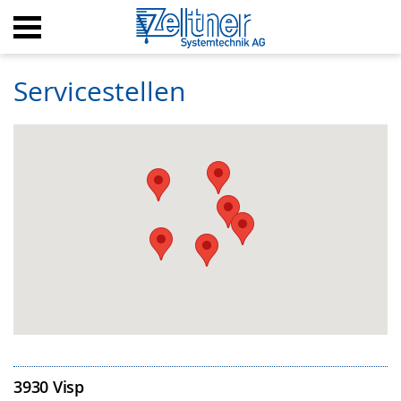
Startseite
Servicestellen
Shop
Rechner
©
+
PermoTherm
©
+
LattoTherm
©
+
ToppTherm
Melitta Kaffeemaschinen
3930
Visp