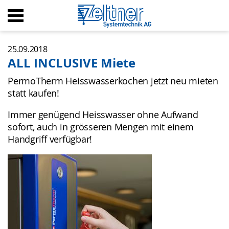
Startseite
25.09.2018
ALL INCLUSIVE Miete
Shop
PermoTherm Heisswasserkochen jetzt neu mieten
statt kaufen!
Rechner
Immer genügend Heisswasser ohne Aufwand
©
+
PermoTherm
sofort, auch in grösseren Mengen mit einem
Handgriff verfügbar!
©
+
LattoTherm
©
+
ToppTherm
Melitta Kaffeemaschinen